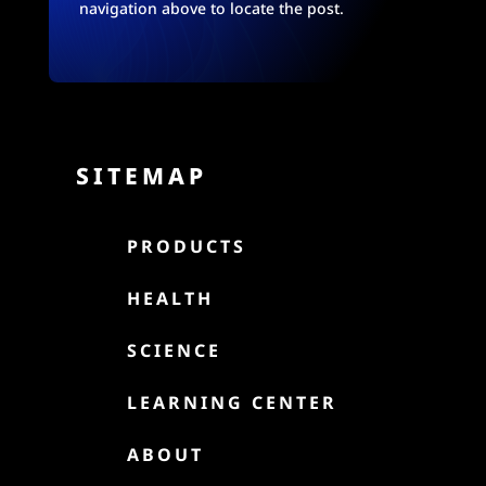
navigation above to locate the post.
SITEMAP

PRODUCTS

HEALTH

SCIENCE

LEARNING CENTER

ABOUT